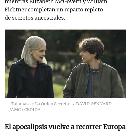
mientras Elizabeth McGovern y William
Fichtner completan un reparto repleto
de secretos ancestrales.
‘Talamasca: La Orden Secreta’
DAVID GENNARD
/AMC / CEDIDA
El apocalipsis vuelve a recorrer Europa