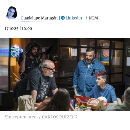
Guadalupe Marugán
|
Linkedin
NTM
17·10·25
|
16:00
‘Entrepreneurs’
CARLOS RUIZ B.K