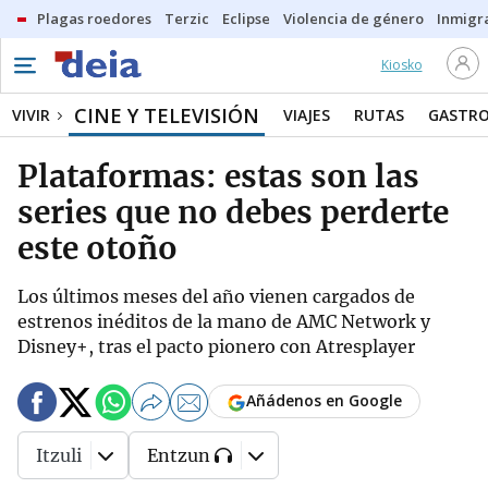
Plagas roedores
Terzic
Eclipse
Violencia de género
Inmigra
Kiosko
CINE Y TELEVISIÓN
VIVIR
VIAJES
RUTAS
GASTR
Plataformas: estas son las
series que no debes perderte
este otoño
Los últimos meses del año vienen cargados de
estrenos inéditos de la mano de AMC Network y
Disney+, tras el pacto pionero con Atresplayer
Añádenos en Google
Itzuli
Entzun