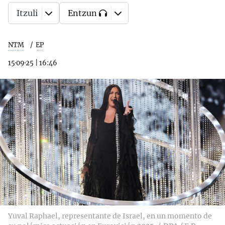
Itzuli
Entzun
NTM
EP
15·09·25
|
16:46
Yuval Raphael, representante de Israel, en un momento de