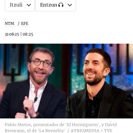
Itzuli
Entzun
NTM
EFE
31·08·25
|
08:25
Pablo Motos, presentador de 'El Hormiguero', y David
Broncano, el de 'La Revuelta'
ATRESMEDIA + TVE