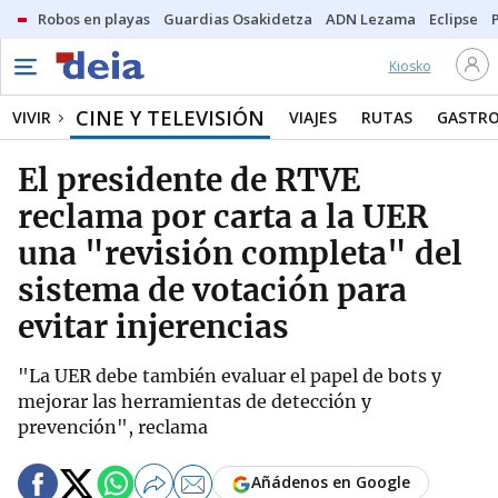
Robos en playas
Guardias Osakidetza
ADN Lezama
Eclipse
Kiosko
CINE Y TELEVISIÓN
VIVIR
VIAJES
RUTAS
GASTR
El presidente de RTVE
reclama por carta a la UER
una "revisión completa" del
sistema de votación para
evitar injerencias
"La UER debe también evaluar el papel de bots y
mejorar las herramientas de detección y
prevención", reclama
Añádenos en Google