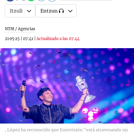
Itzuli
Entzun
NTM / Agencias
21·05·25
|
07:41
|
Actualizado a las 07:44
, López ha reconocido que Eurovisión "está atravesando un