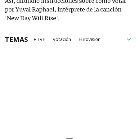
Así, difundió instrucciones sobre cómo votar
por Yuval Raphael, intérprete de la canción
'New Day Will Rise'.
TEMAS
RTVE
Votación
Eurovisión
derechos humanos