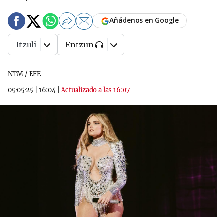
Añádenos en Google
Itzuli
Entzun
NTM / EFE
09·05·25
|
16:04
|
Actualizado a las 16:07