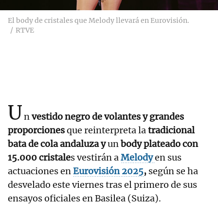
El body de cristales que Melody llevará en Eurovisión.
RTVE
U
n
vestido negro de volantes y grandes
proporciones
que reinterpreta la
tradicional
bata de cola andaluza y
un
body plateado con
15.000 cristale
s vestirán a
Melody
en sus
actuaciones en
Eurovisión 2025
,
según se ha
desvelado este viernes tras el primero de sus
ensayos oficiales en Basilea (Suiza).