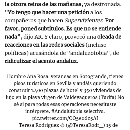
la otrora reina de las mañanas,
ya destronada.
"Yo tengo que hacer una petición
a los
compañeros que hacen
Supervivientes
.
Por
favor, poned subtítulos. Es que no se entiende
nada”,
dijo AR. Y claro, provocó una
oleada de
reacciones en las redes sociales
(incluso
políticas) acusándola de "andaluzofobia", de
ridiculizar el acento andaluz.
Hombre Ana Rosa, veraneas en Sotogrande, tienes
pisos turísticos en Sevilla y andáis queriendo
construir 1.400 plazas de hotel y 350 viviendas de
lujo en la playa virgen de Valdevaqueros (Tarifa) No
sé si para todas esas operaciones necesitaste
intérprete.
#Andalufobia
selectiva.
pic.twitter.com/OQ5e06z5AI
— Teresa Rodríguez ۞ (@TeresaRodr_)
15 de