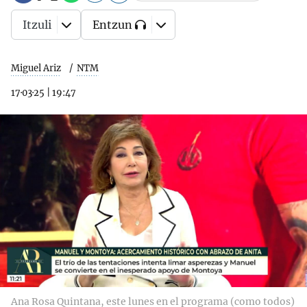
Itzuli
Entzun
Miguel Ariz
NTM
17·03·25
|
19:47
Ana Rosa Quintana, este lunes en el programa (como todos)