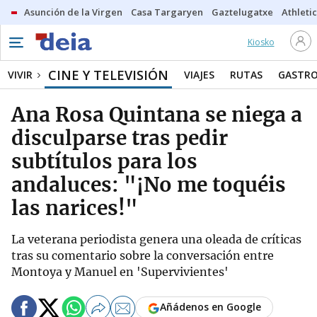
Asunción de la Virgen
Casa Targaryen
Gaztelugatxe
Athletic
Kiosko
CINE Y TELEVISIÓN
VIVIR
VIAJES
RUTAS
GASTR
Ana Rosa Quintana se niega a
disculparse tras pedir
subtítulos para los
andaluces: "¡No me toquéis
las narices!"
La veterana periodista genera una oleada de críticas
tras su comentario sobre la conversación entre
Montoya y Manuel en 'Supervivientes'
Añádenos en Google