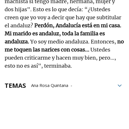
machista si tengo madre, hermana, mujer y
dos hijas". Esto es lo que decía: “¿Ustedes
creen que yo voy a decir que hay que subtitular
el andaluz?
Perdón, Andalucía está en mi casa.
Mi marido es andaluz, toda la familia es
andaluza.
Yo soy medio andaluza. Entonces,
no
me toquen las narices con cosas...
Ustedes
pueden criticarme y hacen muy bien, pero…,
esto no es así", terminaba.
TEMAS
Ana Rosa Quintana
La isla de las tentaciones
Supervivientes
Programa
perdón
Televisión
Telecinco