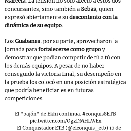
Marcela
. La tensión no solo afectó a estos dos
concursantes, sino también a
Sebas
, quien
expresó abiertamente su
descontento con la
dinámica de su equipo
.
Los
Guabanes
, por su parte, aprovecharon la
jornada para
fortalecerse como grupo
y
demostrar que podían competir de tú a tú con
los demás equipos. A pesar de no haber
conseguido la victoria final, su desempeño en
la prueba los colocó en una posición estratégica
que podría beneficiarles en futuras
competiciones.
El "bajón" de Ekhi continua.
#conquis8ETB
pic.twitter.com/OgzDMHLWEx
— El Conquistador ETB (@elconquis_etb)
10 de