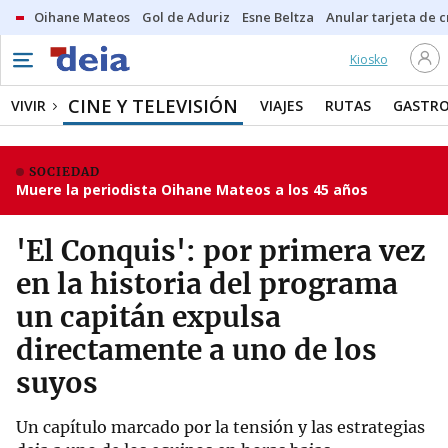
Oihane Mateos
Gol de Aduriz
Esne Beltza
Anular tarjeta de c
Kiosko
CINE Y TELEVISIÓN
VIVIR
VIAJES
RUTAS
GASTR
SOCIEDAD
Muere la periodista Oihane Mateos a los 45 años
'El Conquis': por primera vez
en la historia del programa
un capitán expulsa
directamente a uno de los
suyos
Un capítulo marcado por la tensión y las estrategias