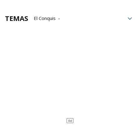
TEMAS
El Conquis
El Conquistador del Caribe
Caribe
EiTB