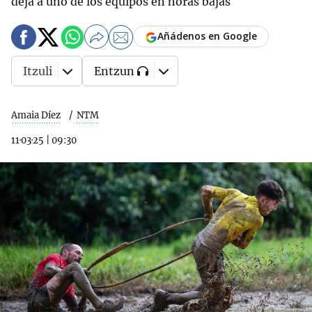
deja a uno de los equipos en horas bajas
Añádenos en Google
Itzuli
Entzun
Amaia Díez
NTM
11·03·25
|
09:30