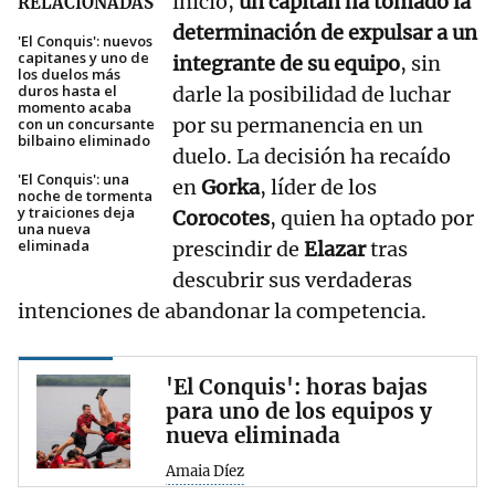
inicio,
un capitán ha tomado la
RELACIONADAS
determinación de expulsar a un
'El Conquis': nuevos
capitanes y uno de
integrante de su equipo
, sin
los duelos más
duros hasta el
darle la posibilidad de luchar
momento acaba
por su permanencia en un
con un concursante
bilbaino eliminado
duelo. La decisión ha recaído
'El Conquis': una
en
Gorka
, líder de los
noche de tormenta
y traiciones deja
Corocotes
, quien ha optado por
una nueva
eliminada
prescindir de
Elazar
tras
descubrir sus verdaderas
intenciones de abandonar la competencia.
'El Conquis': horas bajas
para uno de los equipos y
nueva eliminada
Amaia Díez