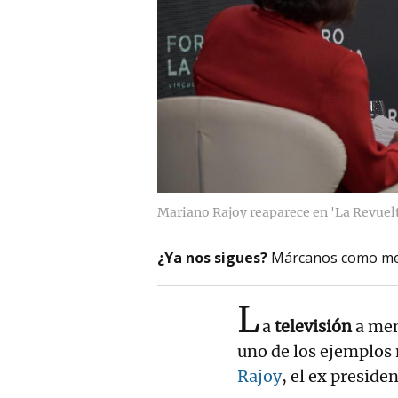
Mariano Rajoy reaparece en 'La Revuelta
¿Ya nos sigues?
Márcanos como me
L
a
televisión
a men
uno de los ejemplos
Rajoy
, el ex preside