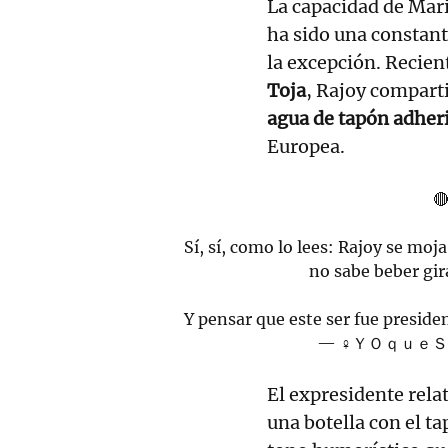
La capacidad de Mar
ha sido una constant
la excepción. Recien
Toja
, Rajoy compart
agua de tapón adher
Europea.

Sí, sí, como lo lees: Rajoy se moja
no sabe beber gir
Y pensar que este ser fue preside
— ♀️ＹＯｑｕｅＳÉ 
El expresidente relat
una botella con el t