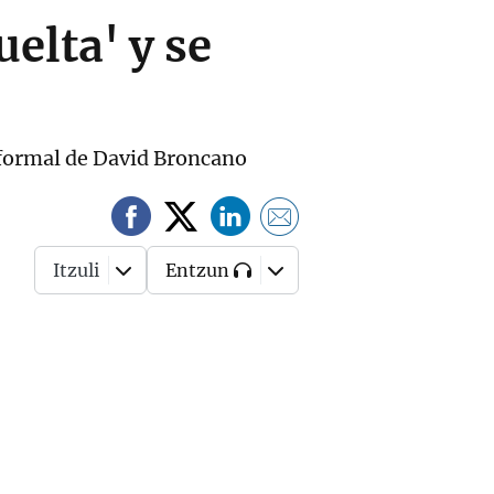
elta' y se
n formal de David Broncano
Itzuli
Entzun