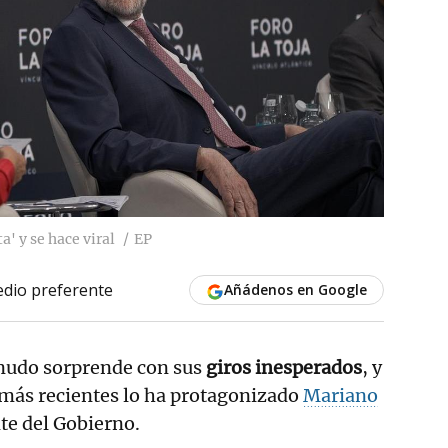
' y se hace viral
EP
dio preferente
Añádenos en Google
udo sorprende con sus
giros inesperados
, y
 más recientes lo ha protagonizado
Mariano
nte del Gobierno.