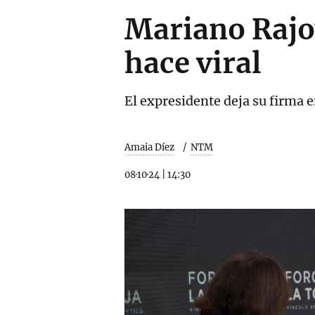
Mariano Rajoy
hace viral
El expresidente deja su firma 
Amaia Díez
NTM
08·10·24
|
14:30