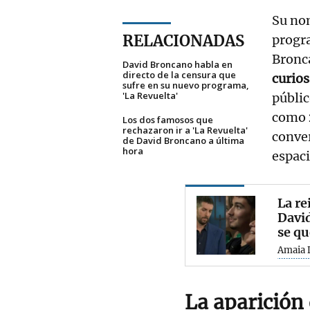
Su no
RELACIONADAS
progr
Bronca
David Broncano habla en
directo de la censura que
curio
sufre en su nuevo programa,
'La Revuelta'
públic
como
Los dos famosos que
rechazaron ir a 'La Revuelta'
conver
de David Broncano a última
hora
espaci
La re
David
se qu
Amaia 
La aparición