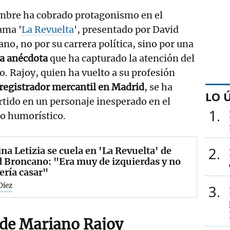
mbre ha cobrado protagonismo en el
ama '
La Revuelta
', presentado por David
no, no por su carrera política, sino por una
sa anécdota
que ha capturado la atención del
o. Rajoy, quien ha vuelto a su profesión
registrador mercantil en Madrid
, se ha
LO 
tido en un personaje inesperado en el
1
o humorístico.
2
ina Letizia se cuela en 'La Revuelta' de
 Broncano: "Era muy de izquierdas y no
ería casar"
Díez
3
 de Mariano Rajoy