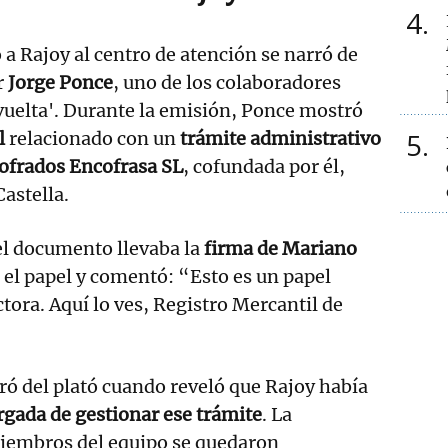
4
 a Rajoy al centro de atención se narró de
r
Jorge Ponce
, uno de los colaboradores
vuelta'. Durante la emisión, Ponce mostró
5
l
relacionado con un
trámite administrativo
cofrados Encofrasa SL
, cofundada por él,
astella.
el documento llevaba la
firma de Mariano
 el papel y comentó: “Esto es un papel
tora. Aquí lo ves, Registro Mercantil de
ó del plató cuando reveló que Rajoy había
gada de gestionar ese trámite
. La
miembros del equipo se quedaron