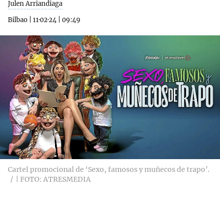
Julen Arriandiaga
Bilbao
|
11·02·24
|
09:49
Cartel promocional de ‘Sexo, famosos y muñecos de trapo’.
| FOTO: ATRESMEDIA