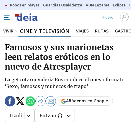
Robos en playas
Guardias Osakidetza
ADN Lezama
Eclipse
Kiosko
CINE Y TELEVISIÓN
VIVIR
VIAJES
RUTAS
GASTR
Famosos y sus marionetas
leen relatos eróticos en lo
nuevo de Atresplayer
La getxotarra Valeria Ros conduce el nuevo formato
‘Sexo, famosos y muñecos de trapo’
Añádenos en Google
Itzuli
Entzun