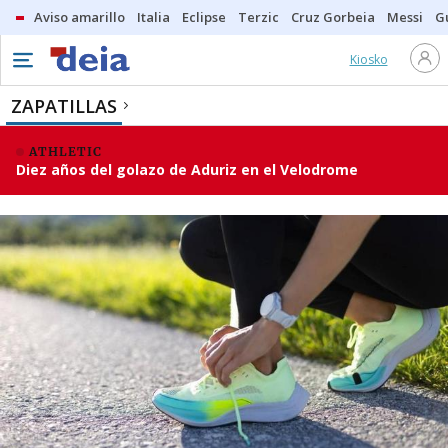
Aviso amarillo
Italia
Eclipse
Terzic
Cruz Gorbeia
Messi
G
Kiosko
ZAPATILLAS
ATHLETIC
Diez años del golazo de Aduriz en el Velodrome