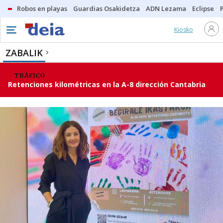
Robos en playas
Guardias Osakidetza
ADN Lezama
Eclipse
Kiosko
ZABALIK
TRÁFICO
Retenciones kilométricas en la A-8 dirección Cantabria