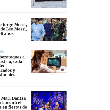
e Jorge Messi,
 de Leo Messi,
68 años
ÍA
iberataques a
ustria, cada
ás
icados y
sionales
 Mari Dantza
 lanzará el
 en fiestas de