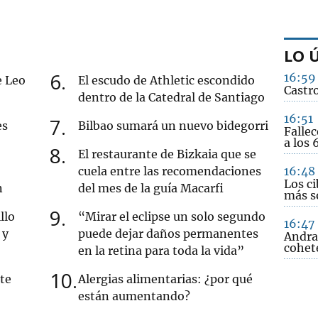
LO 
6
16:59
e Leo
El escudo de Athletic escondido
Castro
dentro de la Catedral de Santiago
16:51
7
es
Bilbao sumará un nuevo bidegorri
Fallec
a los 
8
El restaurante de Bizkaia que se
cuela entre las recomendaciones
16:48
Los ci
n
del mes de la guía Macarfi
más so
9
llo
“Mirar el eclipse un solo segundo
16:47
 y
puede dejar daños permanentes
Andra
cohet
en la retina para toda la vida”
10
ete
Alergias alimentarias: ¿por qué
están aumentando?