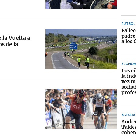
FÚTBOL
Fallec
padre
 la Vuelta a
a los 
os de la
ECONOM
Los c
la ind
vez m
sofist
profe
BIZKAIA
Andra
Taldea
cohete