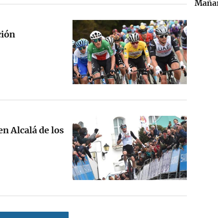
Maña
ción
n Alcalá de los