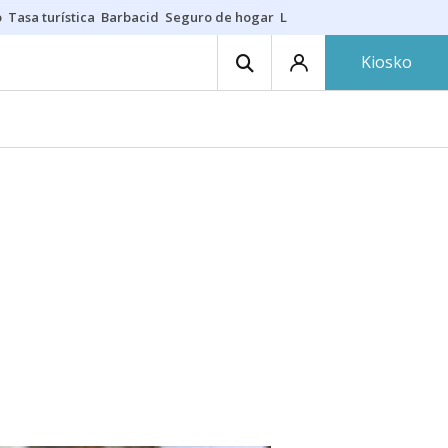
o
Tasa turística
Barbacid
Seguro de hogar
Lío Athletic-Osasuna
Mast
Kiosko