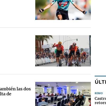
ÚLT
también las dos
lta de
REMO
Castro
retor