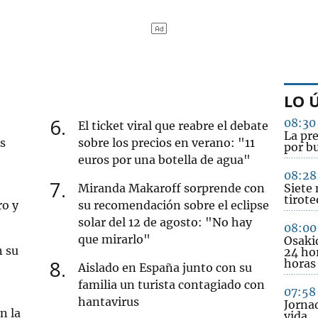
LO 
6
08:30
El ticket viral que reabre el debate
La pr
s
sobre los precios en verano: "11
por b
euros por una botella de agua"
08:28
7
Miranda Makaroff sorprende con
Siete 
tirote
ro y
su recomendación sobre el eclipse
solar del 12 de agosto: "No hay
08:00
que mirarlo"
Osakid
n su
24 ho
8
horas
Aislado en España junto con su
familia un turista contagiado con
07:58
hantavirus
Jornad
n la
vida