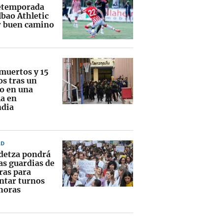
etemporada
lbao Athletic
r buen camino
 muertos y 15
os tras un
eo en una
la en
ndia
AD
detza pondrá
las guardias de
ras para
ntar turnos
 horas