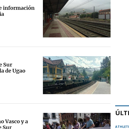
de información
ia
e Sur
lla de Ugao
ÚLT
no Vasco y a
e Sur
ATHLET