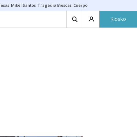
uesas
Mikel Santos
Tragedia Biescas
Cuerpo ría
Inmigración Bizkaia
Kiosko