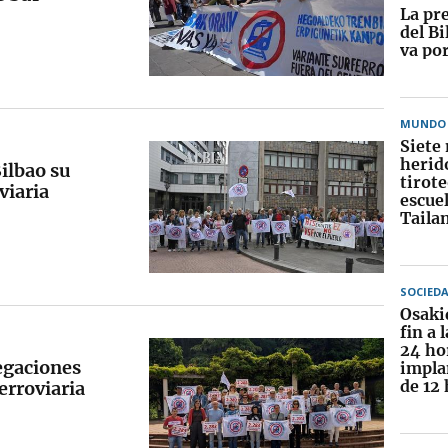
La pr
del Bi
va po
MUNDO
Siete
herid
Bilbao su
tirot
viaria
escue
Taila
SOCIED
Osaki
fin a 
24 ho
egaciones
impla
de 12
Ferroviaria