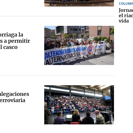
COLUMN
Jorna
el ria
vida
rriaga la
s a permitir
l casco
 alegaciones
Ferroviaria