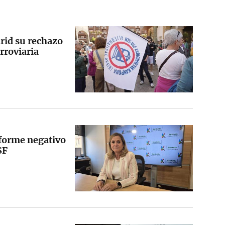
rid su rechazo
erroviaria
nforme negativo
SF