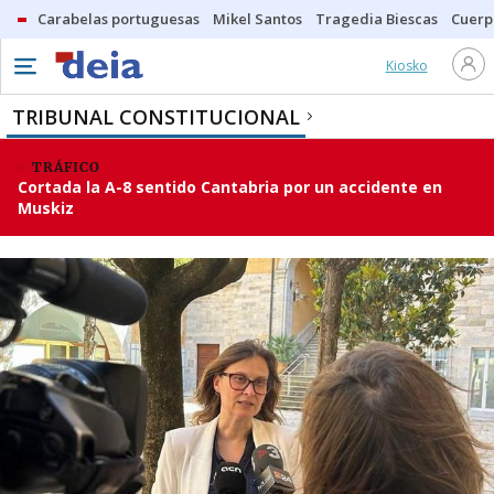
Carabelas portuguesas
Mikel Santos
Tragedia Biescas
Cuerp
Kiosko
TRIBUNAL CONSTITUCIONAL
TRÁFICO
Cortada la A-8 sentido Cantabria por un accidente en
Muskiz