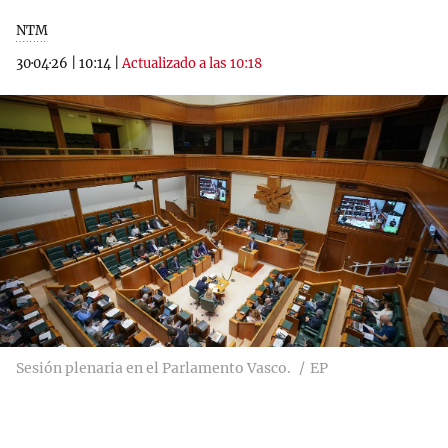
NTM
30·04·26
|
10:14
|
Actualizado a las 10:18
Sesión plenaria en el Parlamento Vasco.
EP