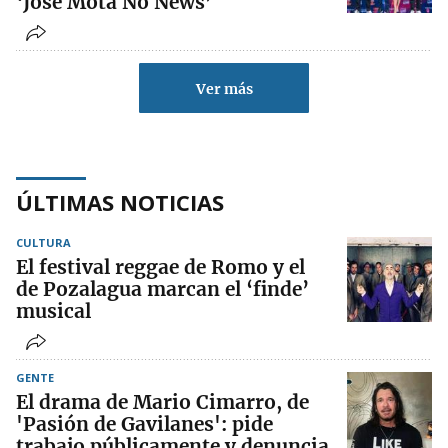
‘José Mota No News’
Ver más
ÚLTIMAS NOTICIAS
CULTURA
El festival reggae de Romo y el
de Pozalagua marcan el ‘finde’
musical
GENTE
El drama de Mario Cimarro, de
'Pasión de Gavilanes': pide
trabajo públicamente y denuncia