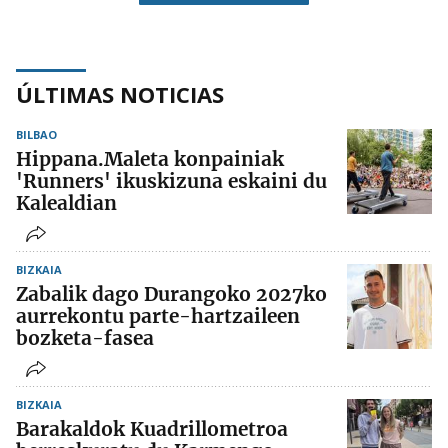
ÚLTIMAS NOTICIAS
BILBAO
Hippana.Maleta konpainiak
'Runners' ikuskizuna eskaini du
Kalealdian
BIZKAIA
Zabalik dago Durangoko 2027ko
aurrekontu parte-hartzaileen
bozketa-fasea
BIZKAIA
Barakaldok Kuadrillometroa