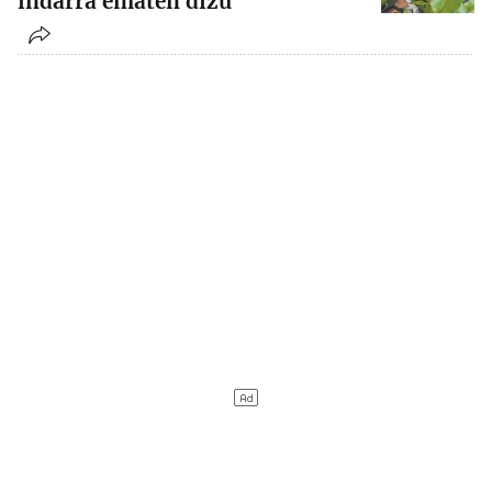
indarra ematen dizu”