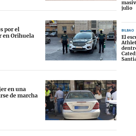
masiv
julio
 por el
BILBAO
r en Orihuela
El es
Athle
dentro
Cated
Santi
jer en una
arse de marcha