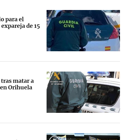
o para el
 expareja de 15
 tras matar a
 en Orihuela