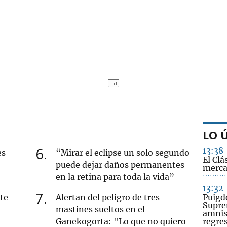
LO 
6
13:38
es
“Mirar el eclipse un solo segundo
El Clá
puede dejar daños permanentes
merc
en la retina para toda la vida”
13:32
7
ete
Alertan del peligro de tres
Puigd
Suprem
mastines sueltos en el
amnis
Ganekogorta: "Lo que no quiero
regre