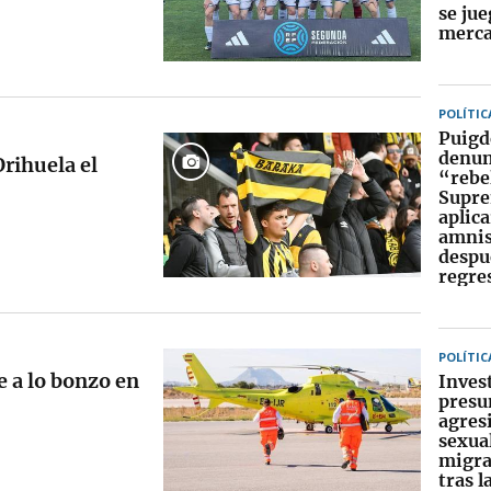
se jue
merc
POLÍTIC
Puig
denun
Orihuela el
“rebe
Supre
aplica
amnis
despu
regre
POLÍTIC
e a lo bonzo en
Inves
presu
agres
sexua
migra
tras l