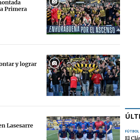
montada
 a Primera
ntar y lograr
ÚLT
en Lasesarre
FÚTBOL
El Cl