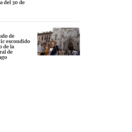
a del 30 de
cudo de
tic escondido
 de la
ral de
ago