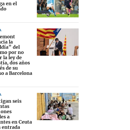
ga en el
ado
A
demont
cia la
ldía” del
mo por no
r la ley de
tía, dos años
és de su
so a Barcelona
A
tigan seis
ntas
iones
les a
ntes en Ceuta
a entrada