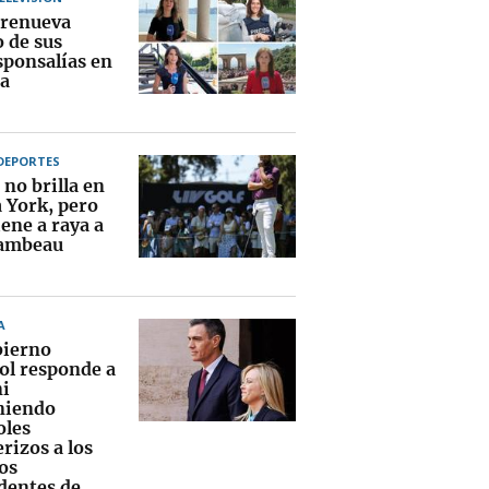
renueva
o de sus
sponsalías en
a
DEPORTES
no brilla en
 York, pero
ene a raya a
ambeau
A
bierno
ol responde a
i
niendo
oles
rizos a los
os
dentes de