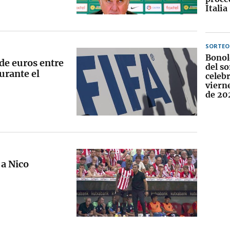
Italia
SORTEO
Bonol
 de euros entre
del so
durante el
celebr
viern
de 20
 a Nico