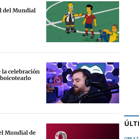
l del Mundial
 la celebración
 boicotearlo
ÚLT
el Mundial de
CINE Y 