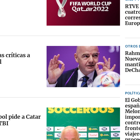
RTVE 
cuatr
corre
Europ
OTROS 
Rahm 
s críticas a
Nueva
l
manti
DeCh
POLÍTIC
El Go
españ
Melon
bol pide a Catar
impo
contr
TBI
fronte
viajer
proce