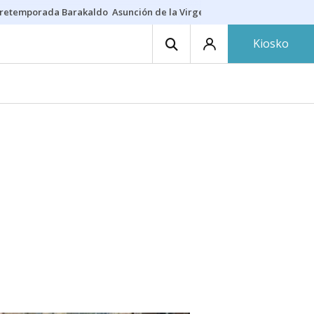
retemporada Barakaldo
Asunción de la Virgen
Casa Targaryen
Gazt
Kiosko