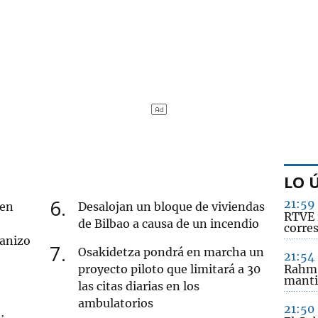
LO 
6
21:59
 en
Desalojan un bloque de viviendas
RTVE 
de Bilbao a causa de un incendio
corre
ranizo
7
Osakidetza pondrá en marcha un
21:54
proyecto piloto que limitará a 30
Rahm 
manti
las citas diarias en los
ambulatorios
21:50