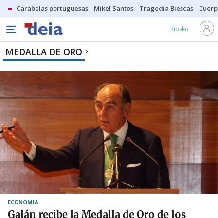
Carabelas portuguesas
Mikel Santos
Tragedia Biescas
Cuerp
Kiosko
MEDALLA DE ORO
ECONOMÍA
Galán recibe la Medalla de Oro de los