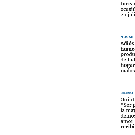
turis
ocasi
en jul
HOGAR Y
Adiós 
humed
produ
de Lid
hogar
malos
BILBAO
Onint
"Ser 
la ma
demos
amor 
recib