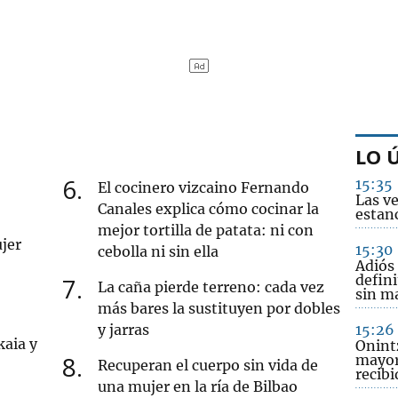
LO 
6
15:35
El cocinero vizcaino Fernando
Las v
Canales explica cómo cocinar la
estanc
mejor tortilla de patata: ni con
jer
15:30
cebolla ni sin ella
Adiós
defini
7
La caña pierde terreno: cada vez
sin m
más bares la sustituyen por dobles
y jarras
15:26
kaia y
Onint
8
mayor
Recuperan el cuerpo sin vida de
recib
una mujer en la ría de Bilbao