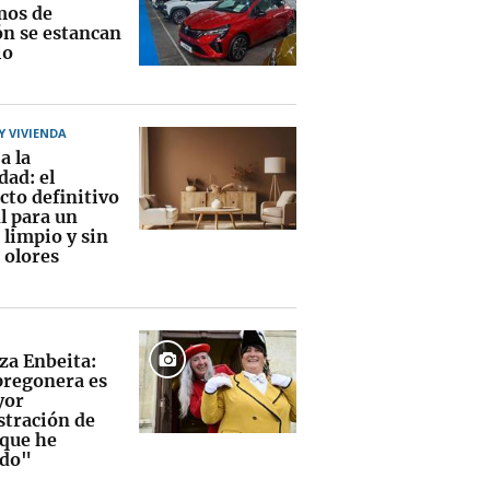
mos de
ón se estancan
io
 VIVIENDA
a la
ad: el
cto definitivo
l para un
 limpio y sin
 olores
za Enbeita:
pregonera es
yor
tración de
que he
ido"