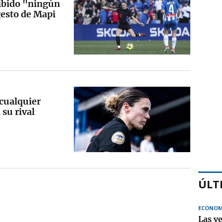
ibido "ningún
gesto de Mapi
 cualquier
su rival
ÚLT
ECONOM
Las v