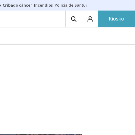
o
Cribado cáncer
Incendios
Policía de Santurtzi
Aeropuerto de Bilba
Kiosko