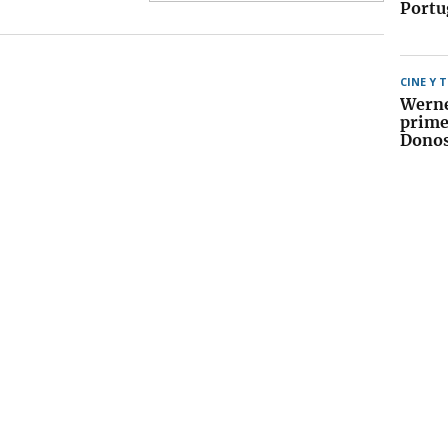
Portu
CINE Y 
Werne
prime
Donos