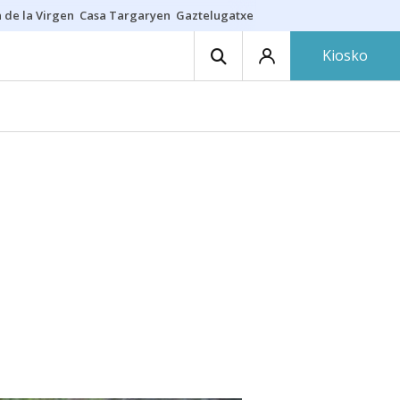
 de la Virgen
Casa Targaryen
Gaztelugatxe
Athletic
Aste Nagusia
C
Kiosko