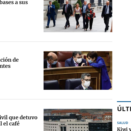
bases a sus
ación de
antes
ÚLT
ivil que detuvo
 el café
SALUD
Kiwi 