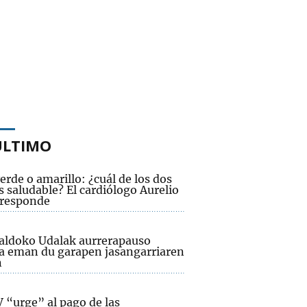
ÚLTIMO
erde o amarillo: ¿cuál de los dos
 saludable? El cardiólogo Aurelio
 responde
aldoko Udalak aurrerapauso
a eman du garapen jasangarriaren
n
 “urge” al pago de las