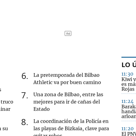
LO 
6
11:30
La pretemporada del Bilbao
Kiwi v
Athletic va por buen camino
es más
Rojas
s
7
Una zona de Bilbao, entre las
11:24
 truco
mejores para ir de cañas del
Barak
minar
Estado
handi
arloa
8
La coordinación de la Policía en
n su
las playas de Bizkaia, clave para
11:20
El PNV
evitar robos