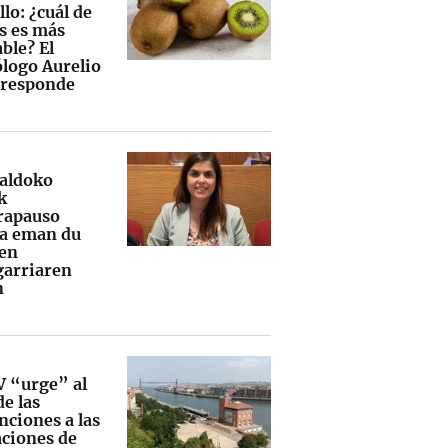
lo: ¿cuál de
os es más
ble? El
ólogo Aurelio
 responde
aldoko
k
rapauso
a eman du
en
garriaren
n
V “urge” al
e las
nciones a las
aciones de