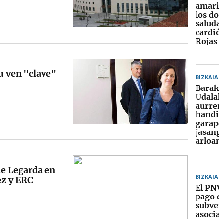
amaril
los d
saluda
cardi
Rojas
u ven "clave"
BIZKAIA
Barak
Udala
aurre
handi
garap
jasan
arloa
de Legarda en
BIZKAIA
ez y ERC
El PN
pago d
subve
asoci