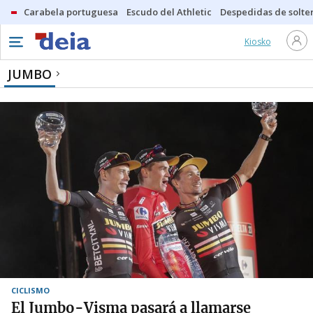
Carabela portuguesa
Escudo del Athletic
Despedidas de solte
Kiosko
JUMBO
CICLISMO
El Jumbo-Visma pasará a llamarse