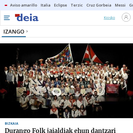
Aviso amarillo
Italia
Eclipse
Terzic
Cruz Gorbeia
Messi
G
Kiosko
IZANGO
BIZKAIA
Durango Folk jaialdiak ehun dantzari