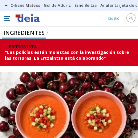
Oihane Mateos
Gol de Aduriz
Esne Beltza
Anular tarjeta de c
Kiosko
INGREDIENTES
ENTREVISTA
"Las policías están molestas con la investigación sobre
las torturas. La Ertzaintza está colaborando"