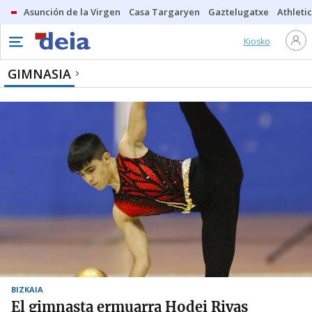
Asunción de la Virgen
Casa Targaryen
Gaztelugatxe
Athletic
Kiosko
GIMNASIA
BIZKAIA
El gimnasta ermuarra Hodei Rivas