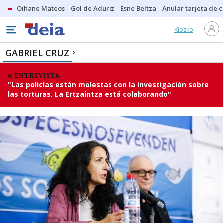
Oihane Mateos
Gol de Aduriz
Esne Beltza
Anular tarjeta de c
Kiosko
GABRIEL CRUZ
ENTREVISTA
"Las policías están molestas con la investigación sobre
las torturas. La Ertzaintza está colaborando"