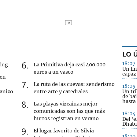
LO 
6
18:07
cing
La Primitiva deja casi 400.000
Un li
euros a un vasco
capaz
 en
7
La ruta de las cuevas: senderismo
18:05
ranizo
entre arte y catedrales
Un tri
de bai
hasta 
8
Las playas vizcainas mejor
comunicadas son las que más
18:04
hurtos registran en verano
Del 'e
Dhabi
9
El lugar favorito de Silvia
18:00