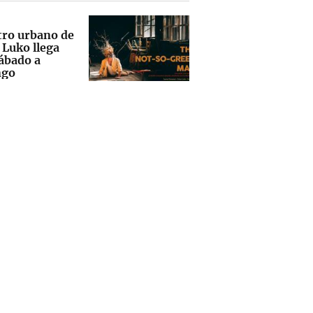
atro urbano de
 Luko llega
sábado a
ngo