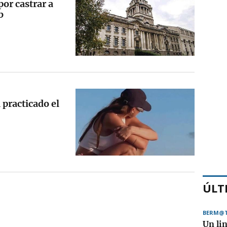
or castrar a
b
 practicado el
ÚLT
BERM@
Un li