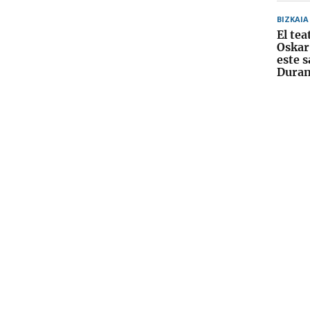
BIZKAIA
El te
Oskar
este 
Dura