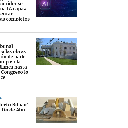
ounidense
una IA capaz
ventar
as completos
ibunal
ea las obras
lón de baile
ump en la
Blanca hasta
l Congreso lo
ice
A
fecto Bilbao'
afío de Abu