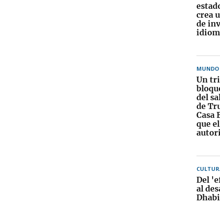
estad
crea 
de in
idiom
MUNDO
Un tr
bloqu
del sa
de Tr
Casa 
que e
autor
CULTUR
Del 'e
al des
Dhabi