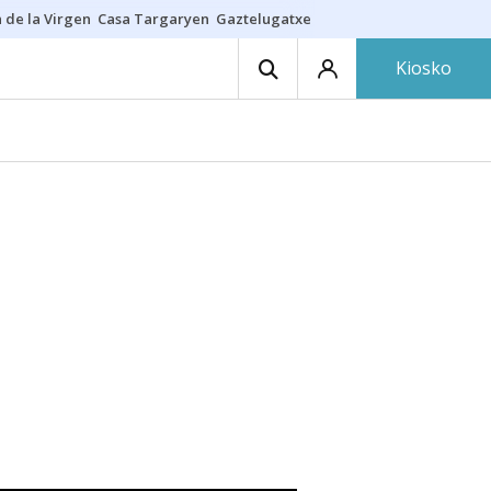
 de la Virgen
Casa Targaryen
Gaztelugatxe
Athletic
Aste Nagusia
C
Kiosko