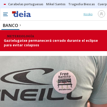
Carabelas portuguesas
Mikel Santos
Tragedia Biescas
Cuerp
Kiosko
BANCO
METEREOLOGÍA
Gaztelugatxe permanecerá cerrado durante el eclipse
para evitar colapsos