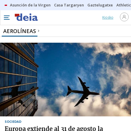
Asunción de la Virgen
Casa Targaryen
Gaztelugatxe
Athletic
Kiosko
AEROLÍNEAS
SOCIEDAD
Europa extiende al 31 de agosto la