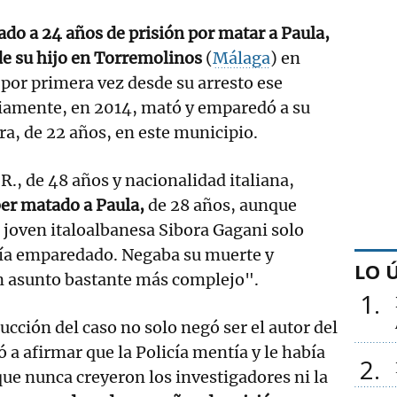
do a 24 años de prisión por matar a Paula,
de su hijo en Torremolinos
(
Málaga
) en
por primera vez desde su arresto ese
amente, en 2014, mató y emparedó a su
ra, de 22 años, en este municipio.
R., de 48 años y nacionalidad italiana,
er matado a Paula,
de 28 años, aunque
a joven italoalbanesa Sibora Gagani solo
bía emparedado. Negaba su muerte y
LO 
n asunto bastante más complejo".
1
ucción del caso no solo negó ser el autor del
 a afirmar que la Policía mentía y le había
2
ue nunca creyeron los investigadores ni la