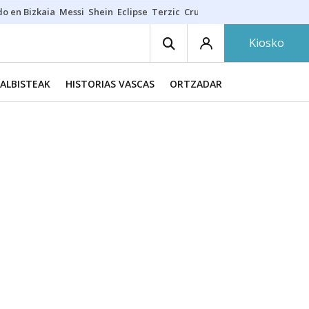
do en Bizkaia
Messi
Shein
Eclipse
Terzic
Cruz Gorbeia
Guía Macarfi
Kiosko
ALBISTEAK
HISTORIAS VASCAS
ORTZADAR