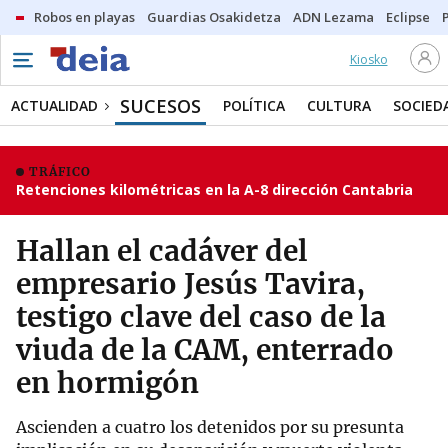
Robos en playas
Guardias Osakidetza
ADN Lezama
Eclipse
Kiosko
SUCESOS
ACTUALIDAD
POLÍTICA
CULTURA
SOCIED
TRÁFICO
Retenciones kilométricas en la A-8 dirección Cantabria
Hallan el cadáver del
empresario Jesús Tavira,
testigo clave del caso de la
viuda de la CAM, enterrado
en hormigón
Ascienden a cuatro los detenidos por su presunta