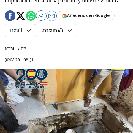
implicación en su desaparición y muerte violenta
Añádenos en Google
Itzuli
Entzun
NTM
EP
30·04·26
|
08:31