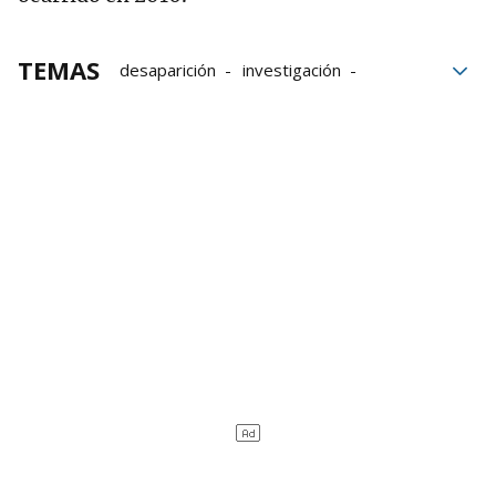
TEMAS
desaparición
investigación
Policía Nacional
Muerte
detenidos
Jesús
Alicante
Gnews