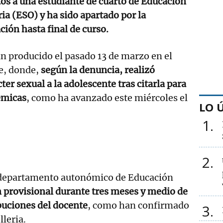
os a una estudiante de cuarto de Educación
ia (ESO) y ha sido apartado por la
ción hasta final de curso.
n producido el pasado 13 de marzo en el
e, donde,
según la denuncia, realizó
er sexual a la adolescente tras citarla para
émicas
, como ha avanzado este miércoles el
LO 
1
2
l departamento autonómico de Educación
 provisional durante tres meses y medio de
ibuciones del docente
, como han confirmado
3
lleria.