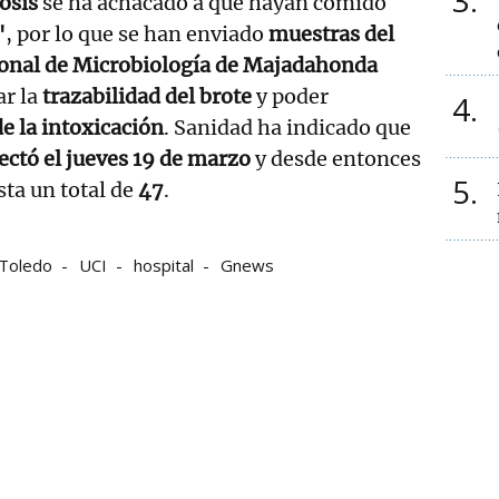
3
osis
se ha achacado a que hayan comido
"
, por lo que se han enviado
muestras del
onal de Microbiología de Majadahonda
ar la
trazabilidad del brote
y poder
4
e la intoxicación
. Sanidad ha indicado que
ectó el jueves 19 de marzo
y desde entonces
5
sta un total de
47
.
Toledo
UCI
hospital
Gnews