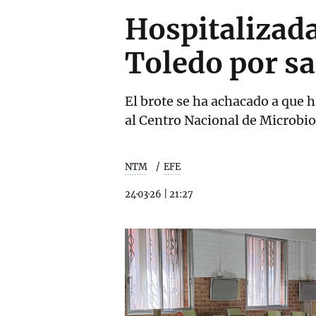
Hospitalizada
Toledo por sa
El brote se ha achacado a que
al Centro Nacional de Microbio
NTM
EFE
24·03·26
|
21:27