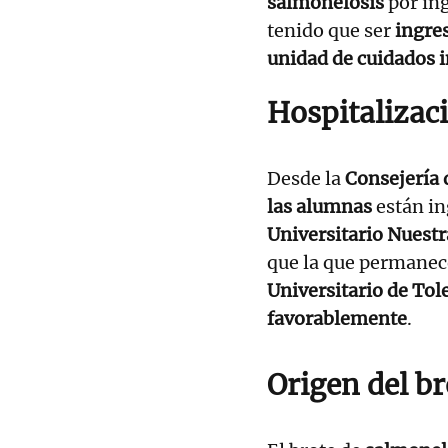
salmonelosis
por in
tenido que ser
ingres
unidad de cuidados i
Hospitalizac
Desde la
Consejería 
las alumnas
están in
Universitario Nuestr
que la que permanec
Universitario de Tol
favorablemente
.
Origen del br