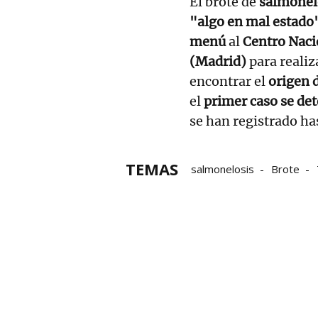
El brote de
salmonel
"algo en mal estado
menú
al
Centro Naci
(Madrid)
para realiz
encontrar el
origen d
el
primer caso se det
se han registrado ha
TEMAS
salmonelosis
Brote