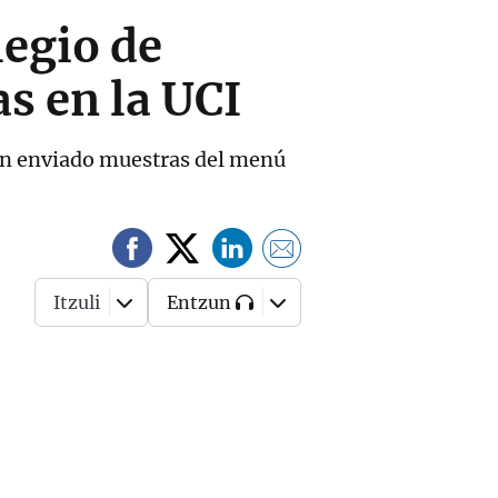
legio de
s en la UCI
han enviado muestras del menú
Itzuli
Entzun