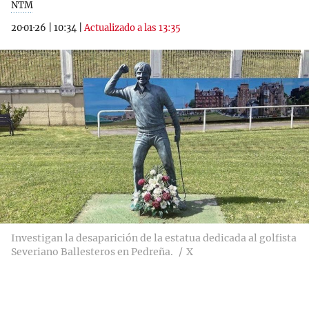
NTM
20·01·26
|
10:34
|
Actualizado a las 13:35
Investigan la desaparición de la estatua dedicada al golfista
Severiano Ballesteros en Pedreña.
X