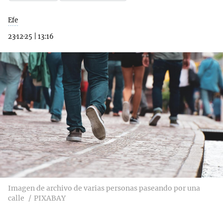
Efe
23·12·25
|
13:16
Imagen de archivo de varias personas paseando por una
calle
PIXABAY