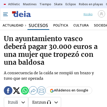
Athletic
Mastines
Tiempo
Skate
Eclipse
Robos en playas
Kiosko
SUCESOS
ACTUALIDAD
POLÍTICA
CULTURA
SOCIED
Un ayuntamiento vasco
deberá pagar 30.000 euros a
una mujer que tropezó con
una baldosa
A consecuencia de la caída se rompió un brazo y
tuvo que ser operada
Añádenos en Google
Itzuli
Entzun