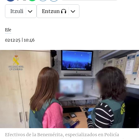
Itzuli
Entzun
Efe
02·12·25
|
10:46
Efectivos de la Benemérita, especializados en Policía