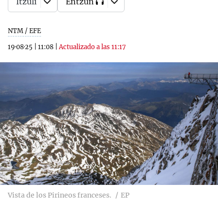
Itzuli
Entzun
NTM / EFE
19·08·25
|
11:08
|
Actualizado a las 11:17
Vista de los Pirineos franceses.
EP