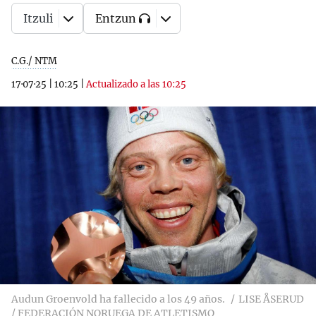
Itzuli
Entzun
C.G./ NTM
17·07·25
|
10:25
|
Actualizado a las 10:25
Audun Groenvold ha fallecido a los 49 años.
LISE ÅSERUD
/ FEDERACIÓN NORUEGA DE ATLETISMO