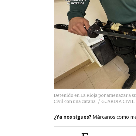
Detenido en La Rioja por amenazar a sus
Civil con una catana
GUARDIA CIVIL
¿Ya nos sigues?
Márcanos como me