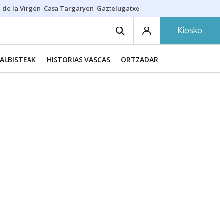
 de la Virgen
Casa Targaryen
Gaztelugatxe
Athletic
Aste Nagusia
C
Kiosko
ALBISTEAK
HISTORIAS VASCAS
ORTZADAR