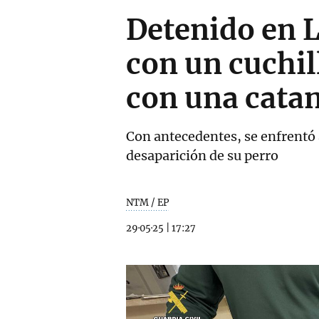
Detenido en L
con un cuchill
con una cata
Con antecedentes, se enfrentó a
desaparición de su perro
NTM / EP
29·05·25
|
17:27