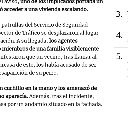
l aviso,
uno de los implicados portaba un
ó acceder a una vivienda escalando.
3
patrullas del Servicio de Seguridad
ector de Tráfico se desplazaron al lugar
4
uación. A su llegada,
los agentes
o miembros de una familia visiblemente
5
ifestaron que un vecino, tras llamar al
arcasa de este, los había acusado de ser
esaparición de su perro.
n cuchillo en la mano y los amenazó de
no aparecía.
Además, tras el incidente,
casa por un andamio situado en la fachada.