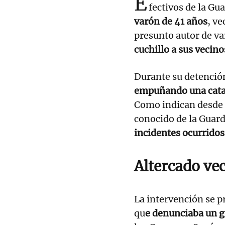
E
fectivos de la Gua
varón de 41 años
, v
presunto autor de va
cuchillo a sus vecino
Durante su detención
empuñando una catan
Como indican desde e
conocido de la Guard
incidentes ocurridos 
Altercado vec
La intervención se p
qu
e denunciaba un g