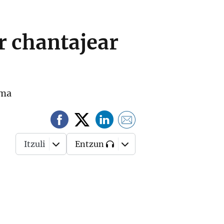
r chantajear
ima
Itzuli
Entzun