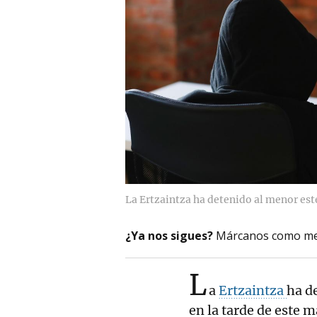
La Ertzaintza ha detenido al menor est
¿Ya nos sigues?
Márcanos como me
L
a
Ertzaintza
ha d
en la tarde de este 