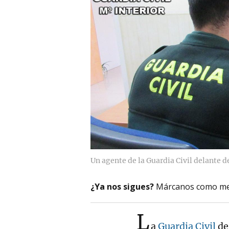
Un agente de la Guardia Civil delante d
¿Ya nos sigues?
Márcanos como me
L
a
Guardia Civil
de