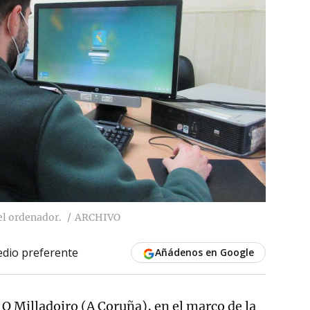
el ordenador.
ARCHIVO
dio preferente
Añádenos en Google
 O Milladoiro (A Coruña), en el marco de la