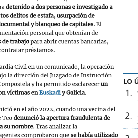
ha
detenido a dos personas e investigado a
tos delitos de estafa, usurpación de
documental y blanqueo de capitales.
El
umentación personal que obtenían de
s de trabajo
para abrir cuentas bancarias,
 contratar préstamos.
rdia Civil en un comunicado, la operación
ajo la dirección del Juzgado de Instrucción
LO 
 Compostela y ha permitido esclarecer
un
1
con víctimas en
Euskadi
y Galicia.
inició en el año 2022, cuando una vecina del
2
e Teo
denunció la apertura fraudulenta de
 a su nombre.
Tras analizar la
 agentes comprobaron que
se había utilizado