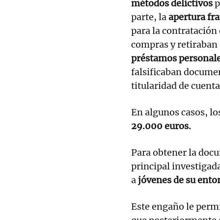
métodos delictivos
p
parte, la
apertura fr
para la contratación 
compras y retiraban 
préstamos personale
falsificaban docume
titularidad de cuenta
En algunos casos, l
29.000 euros.
Para obtener la docu
principal investigad
a
jóvenes de su ento
Este engaño le permi