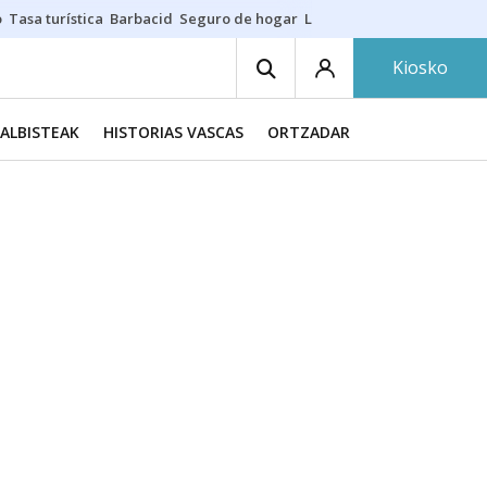
o
Tasa turística
Barbacid
Seguro de hogar
Lío Athletic-Osasuna
Mast
Kiosko
ALBISTEAK
HISTORIAS VASCAS
ORTZADAR