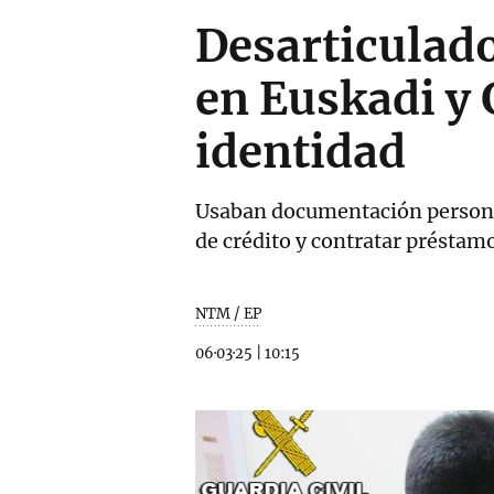
Desarticulad
en Euskadi y 
identidad
Usaban documentación personal 
de crédito y contratar préstam
NTM / EP
06·03·25
|
10:15