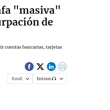
afa "masiva"
urpación de
r cuentas bancarias, tarjetas
Itzuli
Entzun