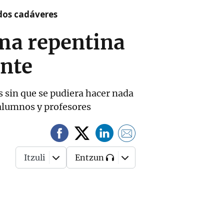
 dos cadáveres
ma repentina
ante
s sin que se pudiera hacer nada
 alumnos y profesores
Itzuli
Entzun