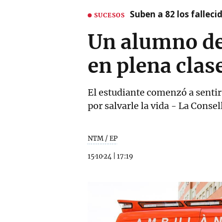
Suben a 82 los fallec
SUCESOS
Un alumno de
en plena clas
El estudiante comenzó a sentir
por salvarle la vida - La Cons
NTM / EP
15·10·24
|
17:19