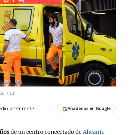
a.
EP
dio preferente
Añádenos en Google
años
de un centro concertado de
Alicante