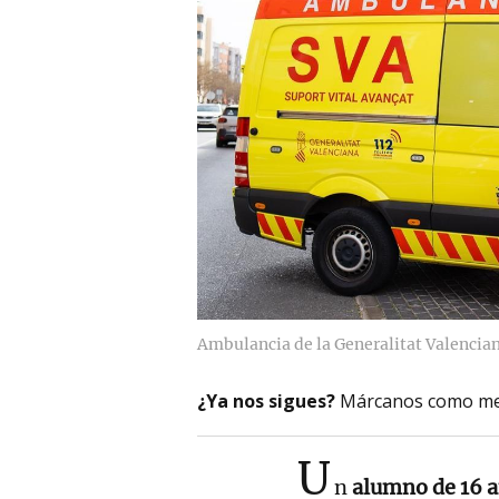
Ambulancia de la Generalitat Valencian
¿Ya nos sigues?
Márcanos como me
U
n
alumno de 16 