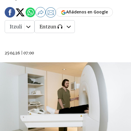
Añádenos en Google
Itzuli
Entzun
25·04·26
|
07:00