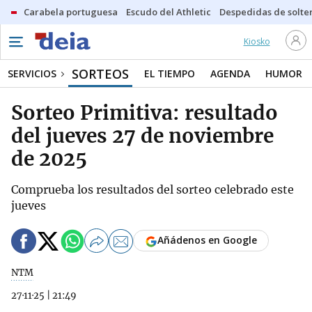
Carabela portuguesa
Escudo del Athletic
Despedidas de solte
Kiosko
SORTEOS
SERVICIOS
EL TIEMPO
AGENDA
HUMOR
Sorteo Primitiva: resultado
del jueves 27 de noviembre
de 2025
Comprueba los resultados del sorteo celebrado este
jueves
Añádenos en Google
NTM
27·11·25
|
21:49