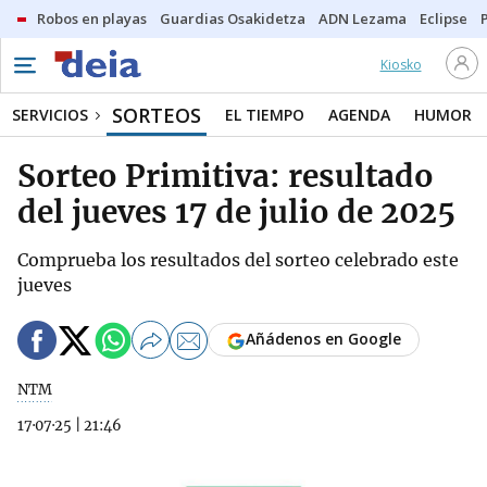
Robos en playas
Guardias Osakidetza
ADN Lezama
Eclipse
Kiosko
SORTEOS
SERVICIOS
EL TIEMPO
AGENDA
HUMOR
Sorteo Primitiva: resultado
del jueves 17 de julio de 2025
Comprueba los resultados del sorteo celebrado este
jueves
Añádenos en Google
NTM
17·07·25
|
21:46