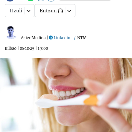
Itzuli
Entzun
Asier Medina
|
Linkedin
NTM
Bilbao
|
08·10·25
|
19:00