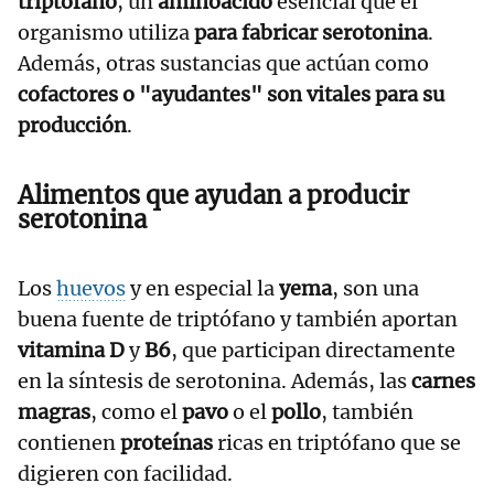
triptófano
, un
aminoácido
esencial que el
organismo utiliza
para fabricar serotonina
.
Además, otras sustancias que actúan como
cofactores o "ayudantes" son vitales para su
producción
.
Alimentos que ayudan a producir
serotonina
Los
huevos
y en especial la
yema
, son una
buena fuente de triptófano y también aportan
vitamina D
y
B6
, que participan directamente
en la síntesis de serotonina. Además, las
carnes
magras
, como el
pavo
o el
pollo
, también
contienen
proteínas
ricas en triptófano que se
digieren con facilidad.