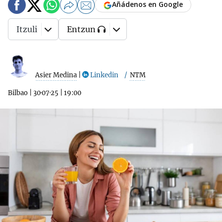
Añádenos en Google
Itzuli
Entzun
Asier Medina
|
Linkedin
NTM
Bilbao
|
30·07·25
|
19:00