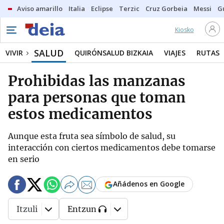
Aviso amarillo
Italia
Eclipse
Terzic
Cruz Gorbeia
Messi
G
Kiosko
SALUD
VIVIR
QUIRÓNSALUD BIZKAIA
VIAJES
RUTAS
Prohibidas las manzanas
para personas que toman
estos medicamentos
Aunque esta fruta sea símbolo de salud, su
interacción con ciertos medicamentos debe tomarse
en serio
Añádenos en Google
Itzuli
Entzun