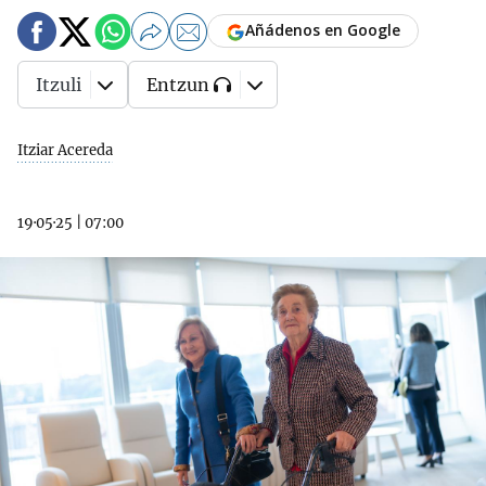
Añádenos en Google
Itzuli
Entzun
Itziar Acereda
19·05·25
|
07:00